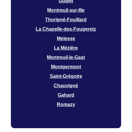
Guipel
Montreuil-sur-Ille
Thorigné-Fouillard
La Chapelle-des-Fougeretz
Melesse
La Mézière
Montreuil-le-Gast
Montgermont
Saint-Grégoire
Chauvigné
Gahard
Romazy