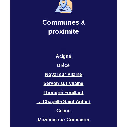
Communes à
proximité
s
Acigné
Brécé
Noyal-sur-Vilaine
Servon-sur-Vilaine
Thorigné-Fouillard
La Chapelle-Saint-Aubert
Gosné
Mézières-sur-Couesnon