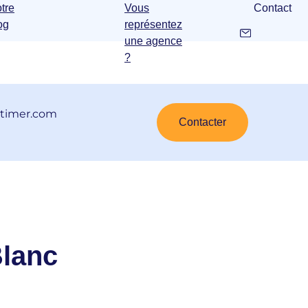
tre
Vous
Contact
og
représentez
une agence
?
stimer.com
Contacter
Blanc