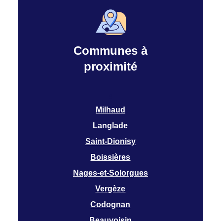
Communes à
proximité
s
Milhaud
Langlade
Saint-Dionisy
Boissières
Nages-et-Solorgues
Vergèze
Codognan
Beauvoisin